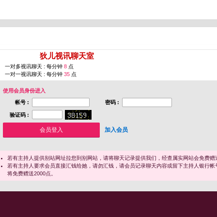
您即将进入 [
狄儿视讯聊天室
]
一对多视讯聊天 : 每分钟
8
点
一对一视讯聊天 : 每分钟
35
点
使用会员身份进入
帐号 :
密码 :
验证码 :
加入会员
若有主持人提供别站网址拉您到别网站，请将聊天记录提供我们，经查属实网站会免费赠送
若有主持人要求会员直接汇钱给她，请勿汇钱，请会员记录聊天内容或留下主持人银行帐
将免费赠送2000点。