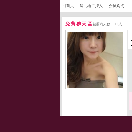
回首页
送礼给主持人
会员购点
免費聊天區
包厢内人数 ： 0 人