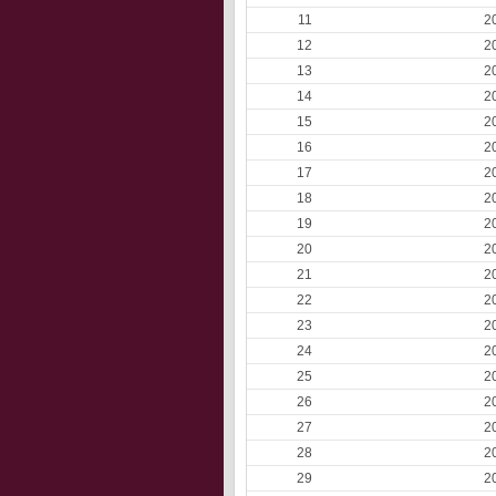
11
2
12
2
13
2
14
2
15
2
16
2
17
2
18
2
19
2
20
2
21
2
22
2
23
2
24
2
25
2
26
2
27
2
28
2
29
2