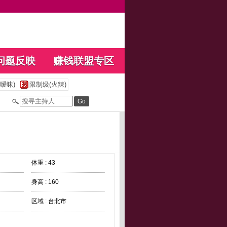
问题反映
赚钱联盟专区
暧昧)
限制级(火辣)
体重 : 43
身高 : 160
区域 : 台北市