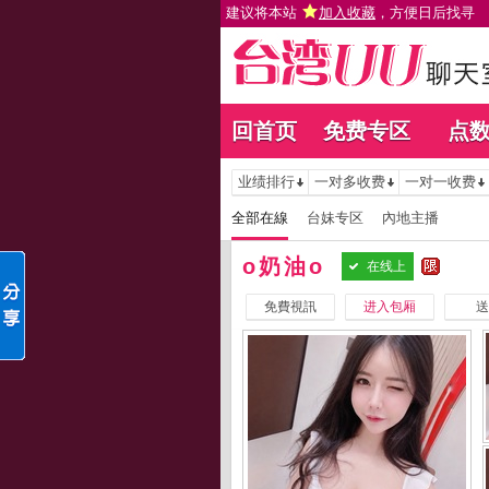
建议将本站
加入收藏
，方便日后找寻
回首页
免费专区
点
业绩排行
一对多收费
一对一收费
全部在線
台妹专区
內地主播
o奶油o
在线上
免費視訊
进入包厢
送