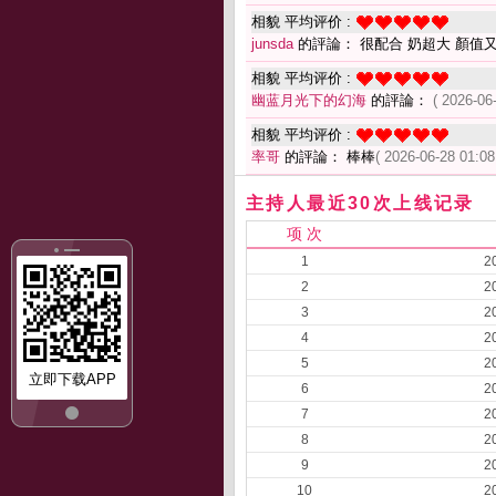
相貌 平均评价 :
junsda
的評論： 很配合 奶超大 顏值
相貌 平均评价 :
幽蓝月光下的幻海
的評論：
( 2026-06
相貌 平均评价 :
率哥
的評論： 棒棒
( 2026-06-28 01:08
主持人最近30次上线记录
项 次
1
2
2
2
3
2
4
2
5
2
立即下载APP
6
2
7
2
8
2
9
2
10
2