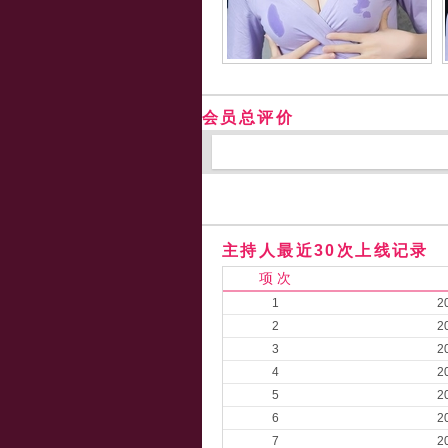
会员总评价
主持人最近30次上线记录
项 次
1
2
2
2
3
2
4
2
5
2
6
2
7
2