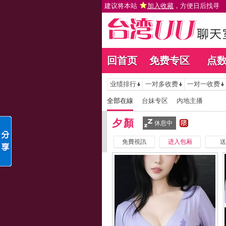
建议将本站
加入收藏
，方便日后找寻
回首页
免费专区
点
业绩排行
一对多收费
一对一收费
全部在線
台妹专区
內地主播
夕顏
休息中
免費視訊
进入包厢
送