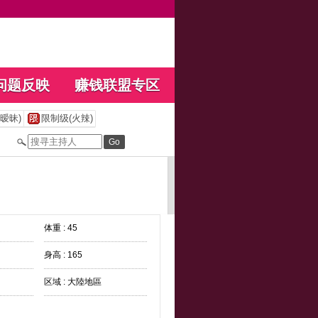
问题反映
赚钱联盟专区
暧昧)
限制级(火辣)
体重 : 45
身高 : 165
区域 : 大陸地區