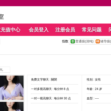
数充值中心
会员登入
注册会员
常见问题
指数
普通级(清纯)
辅导级(
礼
免费文字聊天 :
關閉
性别 : 女性
一对多视讯聊天 :
每分钟 8 点
年龄 : 24 岁
一对一视讯聊天 :
每分钟 30 点
血型 : ----