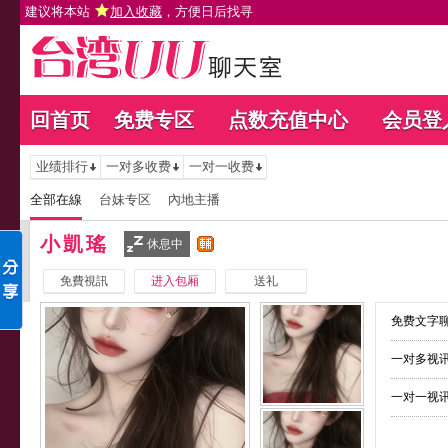
建议将本站
加入收藏
，方便日后找寻
回首页
免费专区
点数充值中心
会员登
业绩排行
一对多收费
一对一收费
全部在線
台妹专区
內地主播
小凱瑤
休息中
免費視訊
进入包厢
送礼
免费文字聊
一对多视讯
一对一视讯