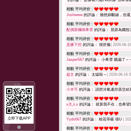
相貌 平均评价 :
Joshwww
的評論： 雖然妳斷線，但還
相貌 平均评价 :
配偶那欄填希霏
的評論： 屈原為國投江
相貌 平均评价 :
是腋下控
的評論： 很舒服
( 2026-06-18
相貌 平均评价 :
Jasper567
的評論： 小希霏 餓扁了～
相貌 平均评价 :
超文
的評論： 太猛啦～
( 2026-06-16 0
相貌 平均评价 :
小木可
的評論： 請把冷氣遙控器交給
相貌 平均评价 :
x主人x
的評論： 就算我不在，也希望
相貌 平均评价 :
立即下载APP
Yyds667
的評論： 校花等級 很U
( 20
相貌 平均评价 :