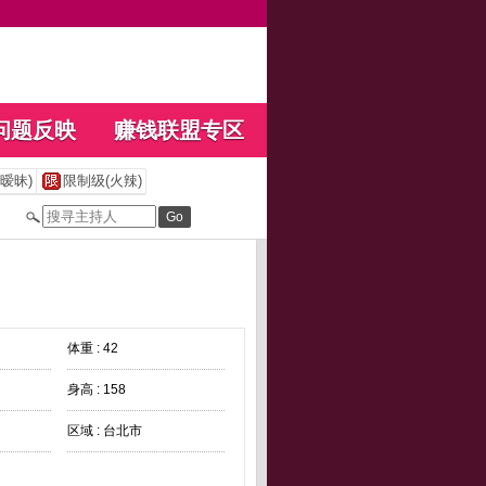
问题反映
赚钱联盟专区
暧昧)
限制级(火辣)
体重 : 42
身高 : 158
区域 : 台北市