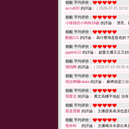
相貌 平均评价 :
accu820
的評論：
( 2026-07-25 18:51:
相貌 平均评价 :
小様様的小狗狗18歲
的評論： 漂亮、
相貌 平均评价 :
酷貓111
的評論： 為什麼海是藍色的？因為
相貌 平均评价 :
ppplink22
的評論： 超愛主播又正又好
相貌 平均评价 :
飛翔啊
的評論：
( 2026-07-19 09:05:4
相貌 平均评价 :
塔拉咧囉talala
的評論： 麻將就是三分
相貌 平均评价 :
我愛尼
的評論： 萬丈高樓平地起 沒
相貌 平均评价 :
霸道寶爺
的評論： 主播甜美表演也是
相貌 平均评价 :
熊杯杯
的評論： 主播喝冷水尿出來