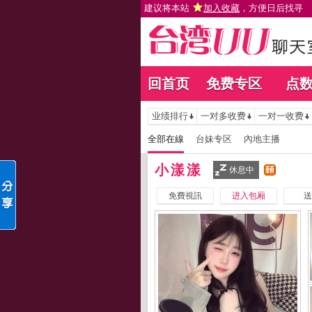
建议将本站
加入收藏
，方便日后找寻
回首页
免费专区
点
业绩排行
一对多收费
一对一收费
全部在線
台妹专区
內地主播
小漾漾
休息中
免費視訊
进入包厢
送