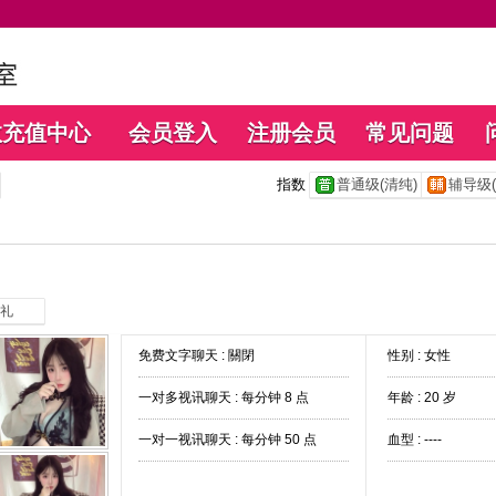
数充值中心
会员登入
注册会员
常见问题
指数
普通级(清纯)
辅导级(
礼
免费文字聊天 :
關閉
性别 : 女性
一对多视讯聊天 :
每分钟 8 点
年龄 : 20 岁
一对一视讯聊天 :
每分钟 50 点
血型 : ----