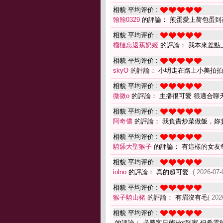
相貌 平均评价 :
翰翰0329
的評論： 煎蛋愛上荷包蛋到
相貌 平均评价 :
榴槤忘返蕉奶姬
的評論： 我本來差點
相貌 平均评价 :
skyO
的評論： 小明走在路上小美拍
相貌 平均评价 :
微微o
的評論： 主播很可愛 很適合聊
相貌 平均评价 :
阿奇儂
的評論： 我負責炒菜做飯，妳
相貌 平均评价 :
騎舔大聖猴子
的評論： 有這樣的女友
相貌 平均评价 :
iolno
的評論： 真的超可愛..
( 2026-07-
相貌 平均评价 :
猴子騎山豬
的評論： 有眉沒有毛
( 202
相貌 平均评价 :
的評論： 必勝客只能Hot到家 但希霏