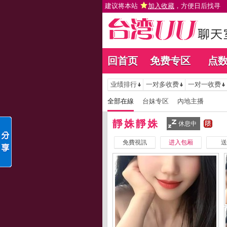
建议将本站
加入收藏
，方便日后找寻
回首页
免费专区
点
业绩排行
一对多收费
一对一收费
全部在線
台妹专区
內地主播
靜姝靜姝
休息中
免費視訊
进入包厢
送