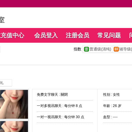
数充值中心
会员登入
注册会员
常见问题
指数
普通级(清纯)
辅导级(
礼
免费文字聊天 :
關閉
性别 : 女性
一对多视讯聊天 :
每分钟 8 点
年龄 : 26 岁
一对一视讯聊天 :
每分钟 30 点
血型 : ----