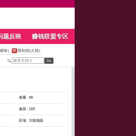
问题反映
赚钱联盟专区
暧昧)
限制级(火辣)
体重 : 46
身高 : 165
区域 : 大陸地區