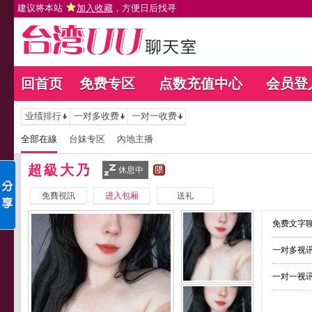
建议将本站
加入收藏
，方便日后找寻
回首页
免费专区
点数充值中心
会员登
业绩排行
一对多收费
一对一收费
全部在線
台妹专区
內地主播
超級大乃
休息中
免費視訊
进入包厢
送礼
免费文字聊
一对多视讯
一对一视讯