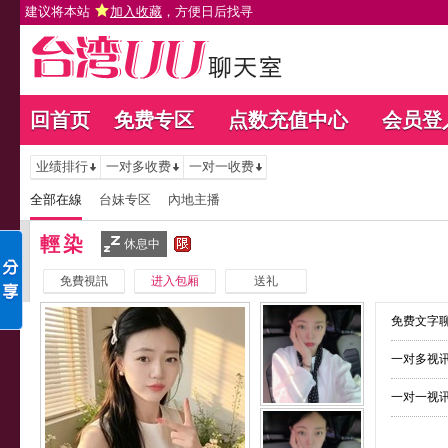
建议将本站
加入收藏
，方便日后找寻
回首页
免费专区
点数充值中心
会员登
业绩排行
一对多收费
一对一收费
全部在線
台妹专区
內地主播
輕染
休息中
免費視訊
进入包厢
送礼
免费文字聊
一对多视讯
一对一视讯